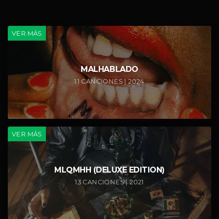
Gobiérname
VER MÁS
Dosis
Pérdida Total (ft. Leonel García
MALHABLADO
11 CANCIONES | 2024
Qué bonito es lo bonito
Leche de tigre (ft. Adrián Quesada)
Macchia Nera
VER MÁS
Colibrí
MLQMHH (DELUXE EDITION)
PhD
13 CANCIONES | 2021
4 del 20