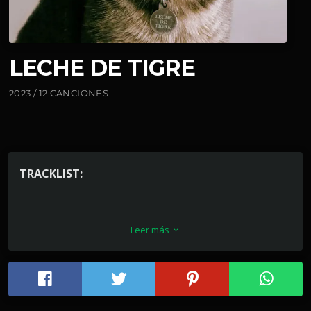
LECHE DE TIGRE
2023 / 12 CANCIONES
TRACKLIST:
Daniboy
Leer más
keyboard_arrow_down
Persona Favorita (con Conociendo
Rusia)
Antes de ti