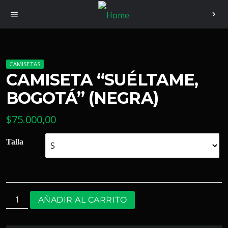
menu
chevron_right
CAMISETAS
CAMISETA “SUÉLTAME,
BOGOTÁ” (NEGRA)
$
75.000,00
Talla
AÑADIR AL CARRITO