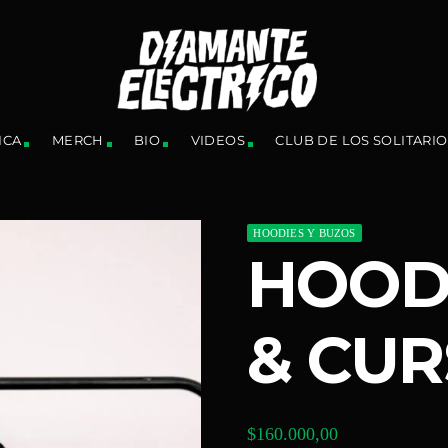
ICA
MERCH
BIO
VIDEOS
CLUB DE LOS SOLITARIO
HOODIES Y BUZOS
HOOD
& CUR
$
160.000,00