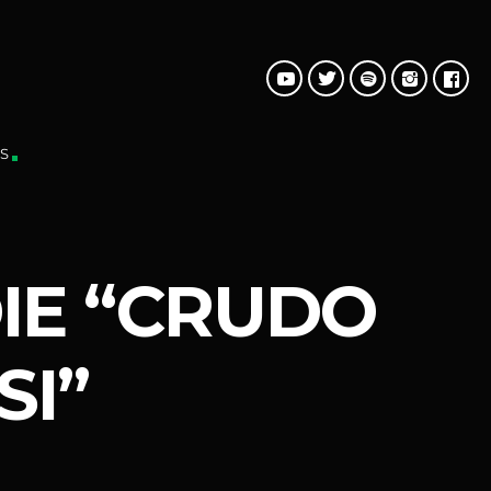
S
IE “CRUDO
SI”