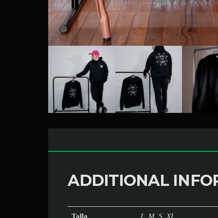
ADDITIONAL INF
Talla
L, M, S, XL