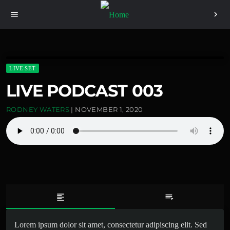
menu
chevron_right
LIVE SET
LIVE PODCAST 003
RODNEY WATERS
| NOVEMBER 1, 2020
format_align_left
playlist_play
Lorem ipsum dolor sit amet, consectetur adipiscing elit. Sed